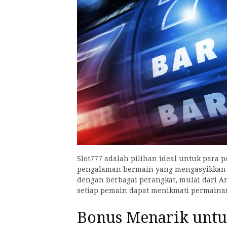
Slot777 adalah pilihan ideal untuk para 
pengalaman bermain yang mengasyikkan 
dengan berbagai perangkat, mulai dari A
setiap pemain dapat menikmati permaina
Bonus Menarik unt