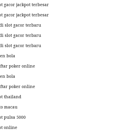
ot gacor jackpot terbesar
ot gacor jackpot terbesar
di slot gacor terbaru
di slot gacor terbaru
di slot gacor terbaru
en bola
ftar poker online
en bola
ftar poker online
ot thailand
to macau
ot pulsa 5000
ot online