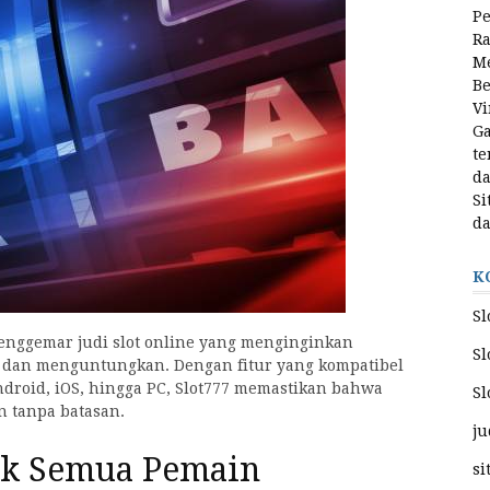
Pe
R
Me
Be
Vi
Ga
te
da
Si
da
K
Sl
penggemar judi slot online yang menginginkan
Sl
dan menguntungkan. Dengan fitur yang kompatibel
ndroid, iOS, hingga PC, Slot777 memastikan bahwa
Sl
n tanpa batasan.
ju
uk Semua Pemain
si