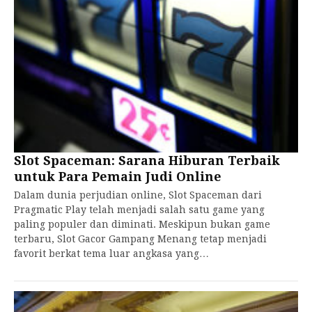
Slot Spaceman: Sarana Hiburan Terbaik
untuk Para Pemain Judi Online
Dalam dunia perjudian online, Slot Spaceman dari
Pragmatic Play telah menjadi salah satu game yang
paling populer dan diminati. Meskipun bukan game
terbaru, Slot Gacor Gampang Menang tetap menjadi
favorit berkat tema luar angkasa yang…