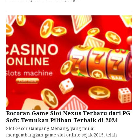
Bocoran Game Slot Nexus Terbaru dari PG
Soft: Temukan Pilihan Terbaik di 2024
Slot Gacor Gampang Menang, yang mulai
mengembangkan game slot online sejak 2015, telah