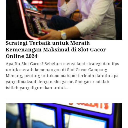
Strategi Terbaik untuk Meraih
Kemenangan Maksimal di Slot Gacor
Online 2024
Apa Itu Slot Gacor? Sebelum menyelami strategi dan tips
untuk meraih kemenangan di Slot Gacor Gampang
Menang, penting untuk memahami terlebih dahulu apa
yang dimaksud dengan slot gacor. Slot gacor adalah
istilah yang digunakan untuk…