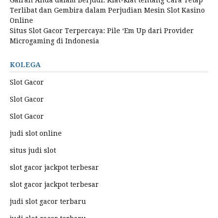
Gairah Anda dalam Berjudi: Kiat-kiat tentang Cara Tetap
Terlibat dan Gembira dalam Perjudian Mesin Slot Kasino
Online
Situs Slot Gacor Terpercaya: Pile ‘Em Up dari Provider
Microgaming di Indonesia
KOLEGA
Slot Gacor
Slot Gacor
Slot Gacor
judi slot online
situs judi slot
slot gacor jackpot terbesar
slot gacor jackpot terbesar
judi slot gacor terbaru