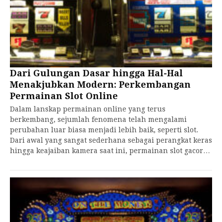
Dari Gulungan Dasar hingga Hal-Hal
Menakjubkan Modern: Perkembangan
Permainan Slot Online
Dalam lanskap permainan online yang terus
berkembang, sejumlah fenomena telah mengalami
perubahan luar biasa menjadi lebih baik, seperti slot.
Dari awal yang sangat sederhana sebagai perangkat keras
hingga keajaiban kamera saat ini, permainan slot gacor…