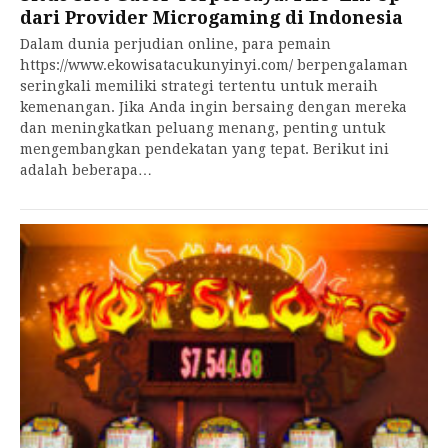
dari Provider Microgaming di Indonesia
Dalam dunia perjudian online, para pemain
https://www.ekowisatacukunyinyi.com/ berpengalaman
seringkali memiliki strategi tertentu untuk meraih
kemenangan. Jika Anda ingin bersaing dengan mereka
dan meningkatkan peluang menang, penting untuk
mengembangkan pendekatan yang tepat. Berikut ini
adalah beberapa…