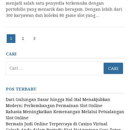
menjadi salah satu penyedia terkemuka dengan
portofolio yang menarik dan beragam. Dengan lebih dari
300 karyawan dan koleksi 80 game slot yang…
Paginasi
Laman
Laman
Laman
1
2
3
pos
CARI
Cari
untuk:
POS TERBARU
Dari Gulungan Dasar hingga Hal-Hal Menakjubkan
Modern: Perkembangan Permainan Slot Online
Rahasia Meningkatkan Kemenangan Melalui Petualangan
Slot Online
Bermain Judi Online Terpercaya di Casino Virtual