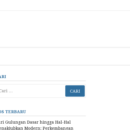
ARI
ri
tuk:
OS TERBARU
ri Gulungan Dasar hingga Hal-Hal
enakjubkan Modern: Perkembangan