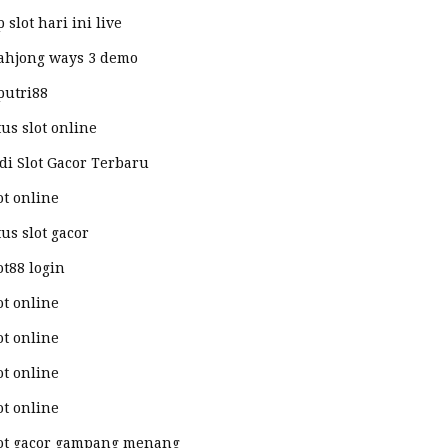
p slot hari ini live
ahjong ways 3 demo
putri88
tus slot online
di Slot Gacor Terbaru
ot online
tus slot gacor
ot88 login
ot online
ot online
ot online
ot online
ot gacor gampang menang