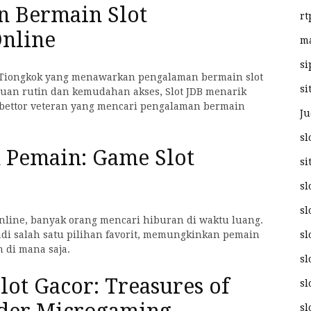
n Bermain Slot
rt
Online
m
si
 Tiongkok yang menawarkan pengalaman bermain slot
si
ruan rutin dan kemudahan akses, Slot JDB menarik
 bettor veteran yang mencari pengalaman bermain
Ju
sl
 Pemain: Game Slot
si
sl
sl
nline, banyak orang mencari hiburan di waktu luang.
sl
jadi salah satu pilihan favorit, memungkinkan pemain
 di mana saja.
sl
lot Gacor: Treasures of
sl
sl