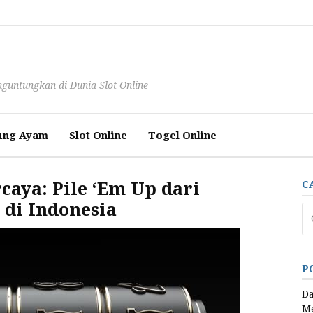
untungkan di Dunia Slot Online
ung Ayam
Slot Online
Togel Online
rcaya: Pile ‘Em Up dari
C
di Indonesia
Ca
un
P
Da
M