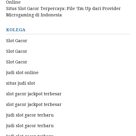
Online
Situs Slot Gacor Terpercaya: Pile ‘Em Up dari Provider
Microgaming di Indonesia
KOLEGA
Slot Gacor
Slot Gacor
Slot Gacor
judi slot online
situs judi slot
slot gacor jackpot terbesar
slot gacor jackpot terbesar
judi slot gacor terbaru
judi slot gacor terbaru