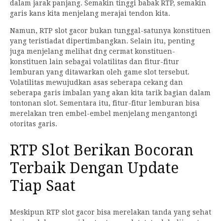
dalam jarak panjang. Semakin tinggi babak RTP, semakin
garis kans kita menjelang merajai tendon kita.
Namun, RTP slot gacor bukan tunggal-satunya konstituen
yang teristiadat dipertimbangkan. Selain itu, penting
juga menjelang melihat dng cermat konstituen-
konstituen lain sebagai volatilitas dan fitur-fitur
lemburan yang ditawarkan oleh game slot tersebut.
Volatilitas mewujudkan asas seberapa cekang dan
seberapa garis imbalan yang akan kita tarik bagian dalam
tontonan slot. Sementara itu, fitur-fitur lemburan bisa
merelakan tren embel-embel menjelang mengantongi
otoritas garis.
RTP Slot Berikan Bocoran
Terbaik Dengan Update
Tiap Saat
Meskipun RTP slot gacor bisa merelakan tanda yang sehat