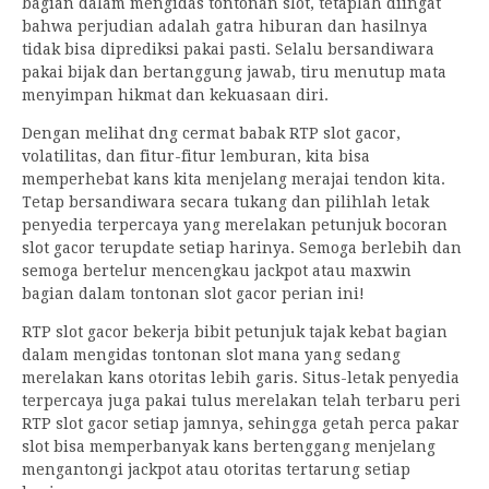
bagian dalam mengidas tontonan slot, tetaplah diingat
bahwa perjudian adalah gatra hiburan dan hasilnya
tidak bisa diprediksi pakai pasti. Selalu bersandiwara
pakai bijak dan bertanggung jawab, tiru menutup mata
menyimpan hikmat dan kekuasaan diri.
Dengan melihat dng cermat babak RTP slot gacor,
volatilitas, dan fitur-fitur lemburan, kita bisa
memperhebat kans kita menjelang merajai tendon kita.
Tetap bersandiwara secara tukang dan pilihlah letak
penyedia terpercaya yang merelakan petunjuk bocoran
slot gacor terupdate setiap harinya. Semoga berlebih dan
semoga bertelur mencengkau jackpot atau maxwin
bagian dalam tontonan slot gacor perian ini!
RTP slot gacor bekerja bibit petunjuk tajak kebat bagian
dalam mengidas tontonan slot mana yang sedang
merelakan kans otoritas lebih garis. Situs-letak penyedia
terpercaya juga pakai tulus merelakan telah terbaru peri
RTP slot gacor setiap jamnya, sehingga getah perca pakar
slot bisa memperbanyak kans bertenggang menjelang
mengantongi jackpot atau otoritas tertarung setiap