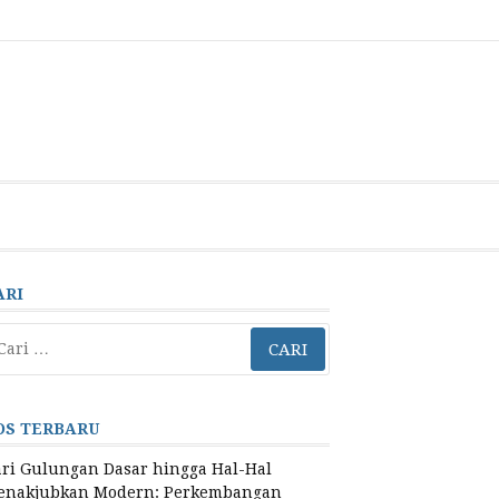
ARI
ri
tuk:
OS TERBARU
ri Gulungan Dasar hingga Hal-Hal
enakjubkan Modern: Perkembangan