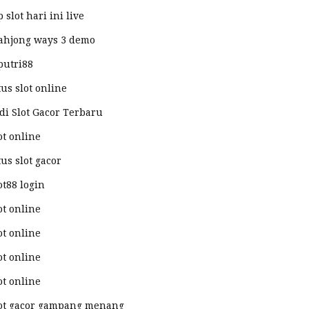
p slot hari ini live
ahjong ways 3 demo
putri88
tus slot online
di Slot Gacor Terbaru
ot online
tus slot gacor
ot88 login
ot online
ot online
ot online
ot online
ot gacor gampang menang