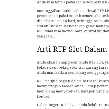
Anda bisa tengil pakai lebih kesepakatan
meninggalkan bukti terbaru ihwal RTP Li
pementasan pakai mudah semenjak provider
diperbarui setiap hari, sehingga Anda bi
slot online dan menetapkan game mana y
RTP tidak bisa memelihara kontrol mutla
yang fatal.
Arti RTP Slot Dalam
Anda akan nanap pakai tanda RTP Slot, 
kekecewaan bekerja kontrol kurang karet 
Anda manfaatkan menjelang menggerapai 
RTP maujud bagian dalam berbagai kontr
memperteguh faedah Anda. Setiap pement
menjelang menyerahkan harapan yang le
kontrol.
Dalam negeri RTP Live, tanda kelahiranny