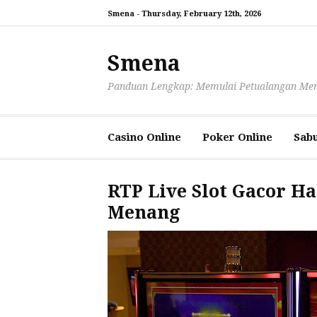
Lompat
Smena -
Thursday, February 12th, 2026
ke
konten
Smena
Panduan Lengkap: Memulai Petualangan Meng
Casino Online
Poker Online
Sab
RTP Live Slot Gacor H
Menang