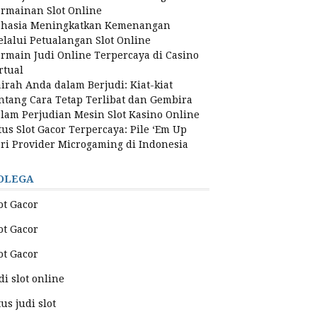
rmainan Slot Online
ahasia Meningkatkan Kemenangan
lalui Petualangan Slot Online
rmain Judi Online Terpercaya di Casino
rtual
irah Anda dalam Berjudi: Kiat-kiat
ntang Cara Tetap Terlibat dan Gembira
lam Perjudian Mesin Slot Kasino Online
tus Slot Gacor Terpercaya: Pile ‘Em Up
ri Provider Microgaming di Indonesia
OLEGA
ot Gacor
ot Gacor
ot Gacor
di slot online
tus judi slot