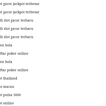
ot gacor jackpot terbesar
ot gacor jackpot terbesar
di slot gacor terbaru
di slot gacor terbaru
di slot gacor terbaru
en bola
ftar poker online
en bola
ftar poker online
ot thailand
to macau
ot pulsa 5000
ot online