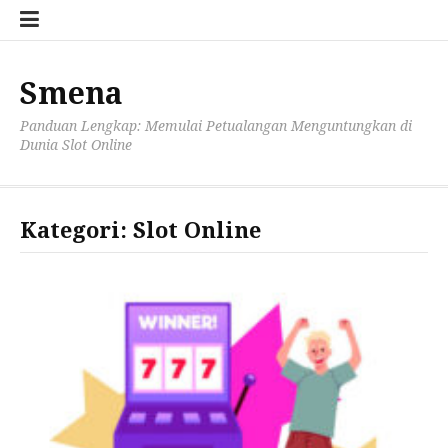
Lompat
ke
konten
Smena
Panduan Lengkap: Memulai Petualangan Menguntungkan di
Dunia Slot Online
Kategori:
Slot Online