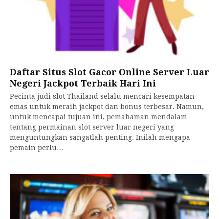
Daftar Situs Slot Gacor Online Server Luar
Negeri Jackpot Terbaik Hari Ini
Pecinta judi slot Thailand selalu mencari kesempatan
emas untuk meraih jackpot dan bonus terbesar. Namun,
untuk mencapai tujuan ini, pemahaman mendalam
tentang permainan slot server luar negeri yang
menguntungkan sangatlah penting. Inilah mengapa
pemain perlu…