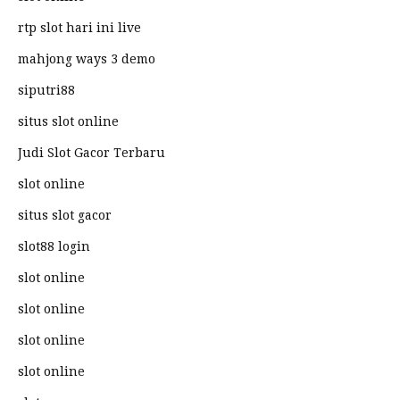
rtp slot hari ini live
mahjong ways 3 demo
siputri88
situs slot online
Judi Slot Gacor Terbaru
slot online
situs slot gacor
slot88 login
slot online
slot online
slot online
slot online