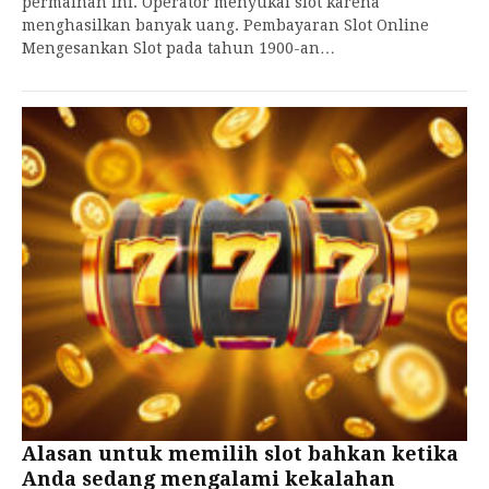
permainan ini. Operator menyukai slot karena
menghasilkan banyak uang. Pembayaran Slot Online
Mengesankan Slot pada tahun 1900-an…
Alasan untuk memilih slot bahkan ketika
Anda sedang mengalami kekalahan