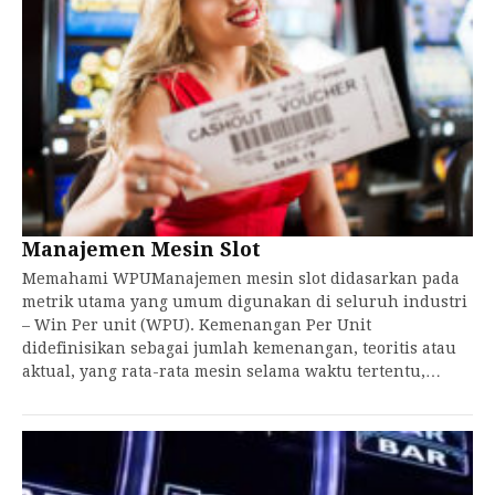
Manajemen Mesin Slot
Memahami WPUManajemen mesin slot didasarkan pada
metrik utama yang umum digunakan di seluruh industri
– Win Per unit (WPU). Kemenangan Per Unit
didefinisikan sebagai jumlah kemenangan, teoritis atau
aktual, yang rata-rata mesin selama waktu tertentu,…