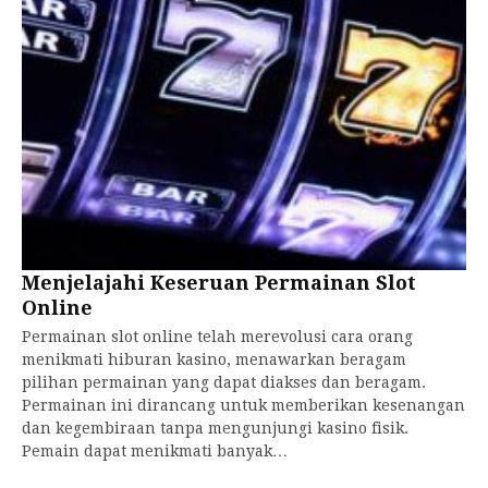
Menjelajahi Keseruan Permainan Slot
Online
Permainan slot online telah merevolusi cara orang
menikmati hiburan kasino, menawarkan beragam
pilihan permainan yang dapat diakses dan beragam.
Permainan ini dirancang untuk memberikan kesenangan
dan kegembiraan tanpa mengunjungi kasino fisik.
Pemain dapat menikmati banyak…